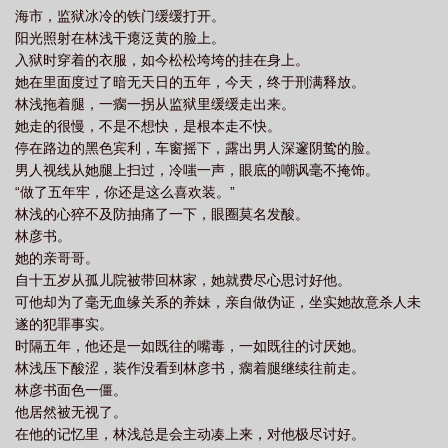
海市，监狱冰冷的铁门缓缓打开。
阳光照射在林浅干瘪泛黄的脸上。
入狱时穿着的衣服，如今松松垮垮的挂在身上。
她在里面度过了暗无天日的五年，今天，终于刑满释放。
林浅拖着腿，一瘸一拐从监狱里缓缓走出来。
她走的很慢，不是不想快，是根本走不快。
停在路边的黑色宾利，车窗摇下，露出男人深邃阴鸷的脸。
男人视线从她腿上扫过，冷嗤一声，眼底的嘲讽毫不掩饰。
“做了五年牢，你还是这么喜欢装。”
林浅的心猝不及防抽痛了一下，眼圈莫名发酸。
林彦书。
她的亲哥哥。
自十五岁从孤儿院被带回林家，她就费尽心思讨好他。
可他却为了毫无血缘关系的养妹，亲自做伪证，坐实她故意杀人未
遂的犯罪事实。
时隔五年，他还是一如既往的嘴毒，一如既往的讨厌她。
林浅压下酸涩，装作没看到林彦书，瘸着腿继续往前走。
林彦书面色一僵。
他居然被无视了。
在他的记忆里，林浅总是会主动凑上来，对他极尽讨好。