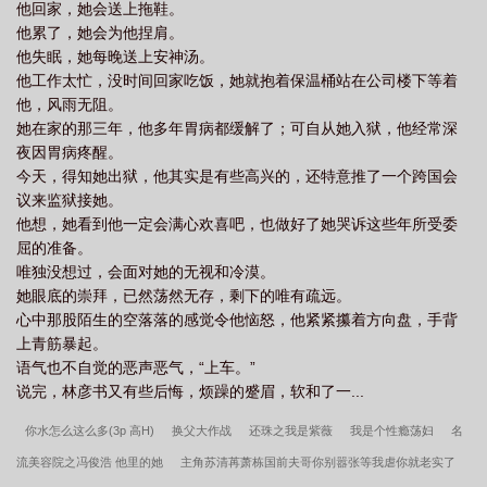
他回家，她会送上拖鞋。
他累了，她会为他捏肩。
他失眠，她每晚送上安神汤。
他工作太忙，没时间回家吃饭，她就抱着保温桶站在公司楼下等着
他，风雨无阻。
她在家的那三年，他多年胃病都缓解了；可自从她入狱，他经常深
夜因胃病疼醒。
今天，得知她出狱，他其实是有些高兴的，还特意推了一个跨国会
议来监狱接她。
他想，她看到他一定会满心欢喜吧，也做好了她哭诉这些年所受委
屈的准备。
唯独没想过，会面对她的无视和冷漠。
她眼底的崇拜，已然荡然无存，剩下的唯有疏远。
心中那股陌生的空落落的感觉令他恼怒，他紧紧攥着方向盘，手背
上青筋暴起。
语气也不自觉的恶声恶气，“上车。”
说完，林彦书又有些后悔，烦躁的蹙眉，软和了一...
你水怎么这么多(3p 高H)
换父大作战
还珠之我是紫薇
我是个性瘾荡妇
名
流美容院之冯俊浩 他里的她
主角苏清苒萧栋国前夫哥你别嚣张等我虐你就老实了