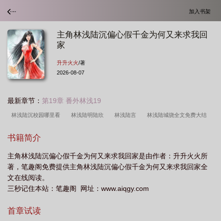
加入书架
主角林浅陆沉偏心假千金为何又来求我回
家
升升火火
/著
2026-08-07
最新章节：
第19章 番外林浅19
林浅陆沉校园哪里看
林浅陆明陆欣
林浅陆言
林浅陆城骁全文免费大结
局
林浅gl
女主角是林浅
女主人林浅浅和陆庭风
林浅陆沉校园
林浅
书籍简介
晕倒
陆沉舟林浅予的
林浅女主
林浅予陆沉舟的叫什么
林浅陆沉失
主角林浅陆沉偏心假千金为何又来求我回家是由作者：升升火火所
明
林浅陆沉顾言
林浅予陆沉舟
陆深林浅
林浅陆沉全文免费阅读
林
著，笔趣阁免费提供主角林浅陆沉偏心假千金为何又来求我回家全
浅浅陆多智
林浅陆沉舟全集
陆宸林浅浅免费阅读
陆宸和林浅浅
文在线阅读。
三秒记住本站：笔趣阁 网址：www.aiqgy.com
首章试读