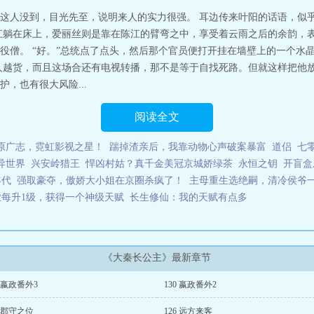
爱的长公主！亦是在秦朝二世覆灭后，为大秦力挽狂澜，强行续五百年国祚的
这人没到，目光先至，说明来人的实力很强。 耳边传来叶阳的话语，似
亡？！ 可他们从未听闻熙和公主之名。现今的长公主，不是已经嫁人的阴
江躺在床上，爱丽丝则是靠在陈江的臂弯之中，享受着云雨之后的余韵，表
她假扮扶苏，囚禁始皇，但依然是始皇大大的心尖宠~从始皇大大赐给熙和长公
役僧。 “好。”总统点了点头，然后那个官员便打开挂在墙壁上的一个水
扶苏，囚禁……陛下？！ 众臣虎狼之目紧紧盯向殿中的“长公子”。 赵玉
人越货，而且这场合还有电视转播，那不是等于自找死路。但就这样把他放
一释之。” 始皇陛下目光深沉地打量这位未来必定会忤逆犯上的长女。 哼
天幕的继续。 【我们从未知晓乾昭女帝假扮扶苏公子时期，靴子的内增
，也有很大风险...
谢谢，我也不想知道。 【乾昭女帝竟是位科学家？下集论说高产良种喂饱天
大臣和黔首们：不要下集！他们现在就要！ 【盘点熙和长公主睡过的三个
阅读全文
来历和成就都不简单……】 赵玉：……艳史就不需要科普了。闲着可以多
始皇大大的一年内她竟……】 被天幕扒干净底裤，尴尬得脚趾抠地的赵玉：
原广志，霓虹影视之星！
踹掉渣亲后，我靠动物心声破案暴富
道侣
七
被愧疚的父皇当成心尖宠，以大秦长公主之名，顺天下大势，登基女帝罢了。
异世界
兴安岭猎王
悍凶村姑？真千金美冠京城娇绿茶
永恒之钥
开盲盒
天幕女主先后睡过张良和韩信，有详细感情戏描写。请想清楚再入！！！ 3
结局1v1。emm，天幕里有和张良感情线，所以洁党勿入。 4：尽力稳定日
年代
强取豪夺，傲娇大小姐在京圈杀疯了！
主母重生选绝嗣，清冷侯爷
细排雷见第一章和第二十章作话。【雷太多了排不完】大秦长公主
业每升1级，获得一个神级天赋
长生修仙：我的天赋有点多
《大秦长公主》最新章节
1 嬴政番外3
130 嬴政番外2
7 郡守之位
126 远方来客