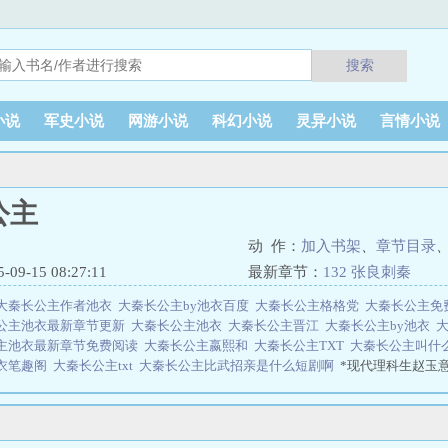
搜索
小说
军史小说
网游小说
科幻小说
灵异小说
言情小说
公主
动 作：
加入书架
、
章节目录
9-15 08:27:11
最新章节：
132 张良刺秦
大秦长公主作者池衣
大秦长公主by池衣百度
大秦长公主格格党
大秦长公主
公主池衣最新章节更新
大秦长公主池衣
大秦长公主晋江
大秦长公主by池衣
主池衣最新章节免费阅读
大秦长公主嬴熙和
大秦长公主TXT
大秦长公主叫什
衣笔趣阁
大秦长公主txt
大秦长公主比武招亲是什么短剧啊
*现代理科生赵玉
尊贵的长公主，怎奈遭楚夫人厌弃，在楚国谋士的建议下，她的存在被隐瞒，
长的言行，为兄长抵挡各处的明枪暗箭。 但人算不如天算……被庇护的兄
言顺的大秦长公子，是帝国最正统的继承人。 可纸包不住火，秘密终究会
天幕突现，群臣震惊。 【扒一扒历史上我们那迷人的老祖宗生平。】 【