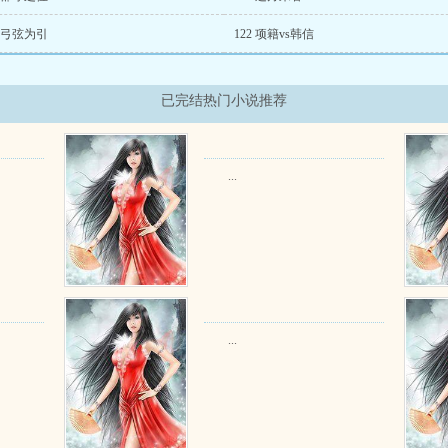
3 弓弦为引
122 项籍vs韩信
已完结热门小说推荐
...
...