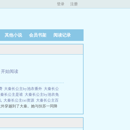
登录
注册
其他小说
会员书架
阅读记录
、
开始阅读
免费
大秦长公主by池衣番外
大秦长公
大秦长公主是谁
大秦长公主by池衣免
么
大秦长公主txt资源
大秦长公主百
意外穿越到了大秦。她与扶苏一同降
成为了兄长扶苏的替身。 她被迫学
长还是死了。 于是，她真正取代了
被揭破。 赵玉一日上朝，刚与父皇
她就是咱们德兼三皇，功过五帝的始