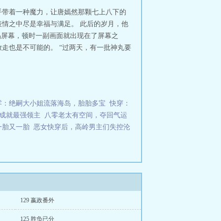
乾昭大帝——熙和。】 众臣骇然：
乎带着一种魔力，让唐嫣然那颗七上八下的
嫚公主吗？ 【乾昭大帝的一生可谓
情之中尽是幸福与满足。 此后的岁月，他
主的名字上就能看出始皇对她的宠
晶屏幕，顿时一副画面就出现在了屏幕之
……赵玉站不住了，跪拜请罪：“父
走也是不可能的。 “过两天，有一批神丸要
，朕倒要看看是怎么个心尖宠
高究竟有多少厘米……】 反被软
下黔首，改变时代的造纸术，火药等
男人们。除了被始皇赐死的第一位，
吃点饭。 【震惊！熙和长公主竟是
“……” 被天幕剧透未来的她还能
零：绝嗣大小姐流落海岛，胎胎多宝
快穿：
 敲黑板：1：架空非正史，为小
成就最强领主
八零老太有空间，夺回气运
：天幕剧透后女主与前两个男人有缘
更，但更新不定，不要熬夜蹲守，正常
一胎又一胎
恶女快穿后，高岭男主们失控沦
129 嬴政番外
125 胜负已分