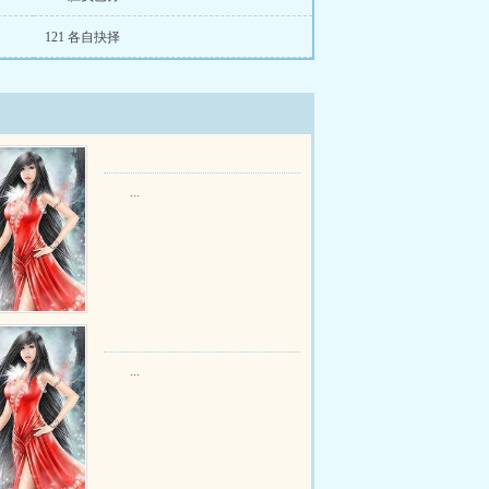
121 各自抉择
...
...