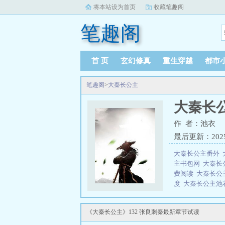
将本站设为首页
收藏笔趣阁
笔趣阁
首 页
玄幻修真
重生穿越
都市
笔趣阁
>
大秦长公主
大秦长
作 者：池衣
最后更新：2025-0
大秦长公主番外
主书包网
大秦长
费阅读
大秦长公
度
大秦长公主池
生，本该是大秦
礼习武，效仿兄
《大秦长公主》132 张良刺秦最新章节试读
扶苏，成了名正
商议朝政，空中