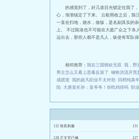
皇陛下——最宠
的感觉到了，好几道目光锁定住我了，
什么？秦二世而
心，渐渐镇定了下来。 云歇雨收之后，陈
跌宕起伏。虽然
一直在扫地，烧水，做饭，是名副其实的杂
爱……】 假扮
上。 不过陈洛也不可能在大庭广众之下杀
皇，乞请听儿臣
法。 — 随着
运出去，那些人都不是凡人，纵使有军队保护
禁的赵玉：……
黑科技……】 
剩下两位皇夫的
隐形爹控！架空
相邻推荐：
我在三国骑砍无双
我，野
怎么办？ 只能
男主怎么又看上恶毒反派了
钢铁洪流开荒
说服务。 2：
成团宠
我的超凡职业不太对劲
无份，cp韩信，
回档纯真
时间看即可，详
陷
大唐皇长孙：皇爷爷！你吃鸡排吗
职
132 张良刺秦
13
128 正文完已修
12