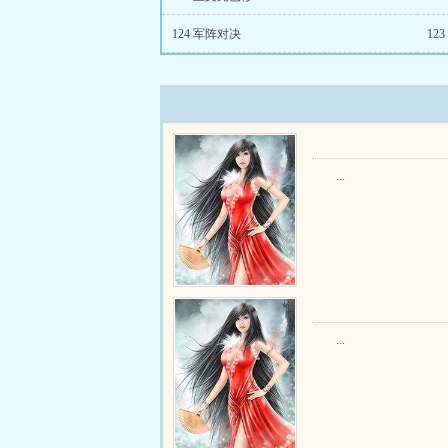
124 军阵对决
12
...
...