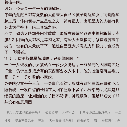
着孩子的。
因为，今天是一年一度的觉醒日。
每年的觉醒日都有无数的人前来为自己的孩子觉醒星脉，而觉醒星
脉之后，体内便会产生星魂之力，简称星力。出现星力的人都有机
会成为星神使，踏上修炼之路。
不过，修炼之路却是困难重重，能够在修炼的路途中披荆斩棘，克
服种种困难的人都不是等闲之辈。有些人天赋极高，修炼速度事半
功倍，也有的人天赋平平，通过自己强大的意志力和毅力，也成为
了一代强者。
“姐姐，这里就是星辉城吗，好豪华啊啊！”
一个一头银发的小男孩站在一位少女身边，一双漂亮的大眼睛四处
打量，仿佛是要把所有的东西都要收入眼中。他的脸蛋略有些婴儿
肥，是个十分好看的小家伙。
身旁的少女亭亭玉立，一身白色长裙，玲珑有致的曲线在白裙下若
隐若现，一双白皙的长腿在太阳的照耀下多了几分柔光，尤其是那
绝美的脸庞，让周围的男子目不转睛，神魂颠倒。但是那名女子却
并没有在意周围...
我可以拿走你的触手吗？
位面酒肆
天作不合
和高冷师叔互换身体后
一念
神魔
皇后完美无缺
朝欢
天生反骨[娱乐圈]
雨做的云
茧
吞噬进化，杀