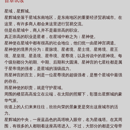
他觉醒，群星震颤，龙吟响彻九霄！破碎的王座等待重铸，失落的
首章试读
冠冕呼唤归位。当黑暗吞噬星辰，当绝望笼罩大地，他终将踏碎深
星域，星辉城。
渊，以王者之姿，重临星域之巅。此战，要么星龙陨落，王权永
星辉城坐落于星域东南地区，是东南地区的重要经济贸易城市。在
寂！要么龙冕加身，万魔俯首！
这里，有许多商人都会来这里进行贸易交流。
但是在星域中，商人并不是最崇高的职业。
真正崇高的职业是星者，在星域中称之为：星神使。
星神使在星域中都有很高的社会地位，他们统一由星神宫调遣。
星神使的境界共分为：星脉境、星者境、星士境、星将境、星王
境、星皇境、星圣境、星帝境、星尊境，以及传说中的星神境。每
个级别都分为初期、中期、后期和大圆满。星神宫的七星柱都是属
于星帝境的强者，是星域的顶级战力。
而星神宫的宫主，则是一位星尊境的超级强者，是整个星域中最强
的存在。
而星神使的职责，就是守护星域。
周围的楼层高高耸立在云端，在太阳的照耀下，彰显出星辉城的豪
华气派。
街道上的人们来来往往，欣欣向荣的景象更是突出这座城市的活
力。
星辉城的中央，一座蓝晶色的高塔映入眼帘，名为星魂塔。在其周
围，有很多的人都朝着这座高塔进入。不过，大部分的都是父母带