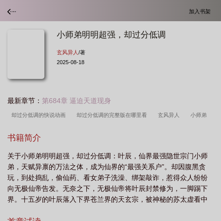
加入书架
小师弟明明超强，却过分低调
玄风异人
/著
2025-08-18
最新章节：
第684章 逼迫天道现身
却过分低调的快说动画
却过分低调的完整版在哪里看
玄风异人
小师弟
又
却过分低调玄风异人
却过分低调的
却过分低调
小师弟180
却过
书籍简介
分低调动漫
小师弟超凶
却过分低调(仙途那些事儿)境界划分
却过分低调百
关于小师弟明明超强，却过分低调：叶辰，仙界最强隐世宗门小师
度百科
小师弟明明超强却过分沙雕
小师弟今天
小师弟可太不是人了笔趣
弟，天赋异禀的万法之体，成为仙界的“最强关系户”。却因腹黑贪
阁
这小师弟貌似有点强
小师弟太妖孽了
小师弟太难了
小师弟明明很强
玩，到处捣乱，偷仙药、看女弟子洗澡、绑架敲诈，惹得众人纷纷
却太稳健
小师弟功课
却过分低调_叶辰洛倾
却过分低调的快
小师弟可
向无极仙帝告发。无奈之下，无极仙帝将叶辰封禁修为，一脚踢下
界。十五岁的叶辰落入下界苍兰界的天玄宗，被神秘的苏太虚看中
太不是人了
却过分低调的短剧陈长生
却过分低调的第二季
小师弟又不当人
收为弟子。在下界，叶辰本性难改，坑骗同门、开挖灵石矿，让执
了
却过分低调_玄风异人
却过分低调叶辰
小师弟什么意思
小师弟实在