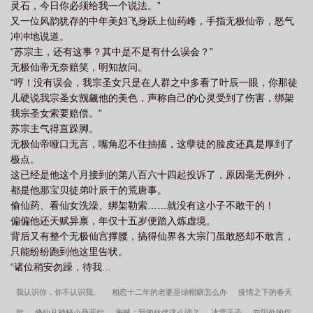
灵石，今日你必须给我一个说法。”
又一位风韵犹存的中年美妇飞身跃上仙药峰，手指无极仙帝，怒气
冲冲地说道。
“苏宗主，还有这事？其中是不是有什么误会？”
无极仙帝无奈赔笑，明知故问。
“哼！没有误会，我宗圣女只是在人群之中多看了叶辰一眼，你那徒
儿硬说我宗圣女觊觎他的美色，声称自己的心灵受到了伤害，绑架
我宗圣女索要赔偿。”
苏宗主气得直跺脚。
无极仙帝哑口无言，嘴角忍不住抽搐，这孽徒的脸皮还真是厚到了
极点。
这已经是他这个月接到的第八百六十四起投诉了，原因毫无例外，
都是他那宝贝徒弟叶辰干的荒唐事。
偷仙药、看仙女洗澡、绑架勒索……就没有这小子不敢干的！
偏偏他还天赋异禀，年仅十五岁便踏入炼虚境。
背后又有整个无极仙宫撑腰，搞得仙界各大宗门虽敢怒却不敢言，
只能纷纷跑到他这里告状。
“诸位稍安勿躁，待我...
我认识你，你不认识我。
相恋十二年的老婆是绿帽癖怎么办
疫情之下的春天
欲
修仙从神秘小鼎开始
海贼：我的伙伴这么强？
冰雪王子
向阳处的你