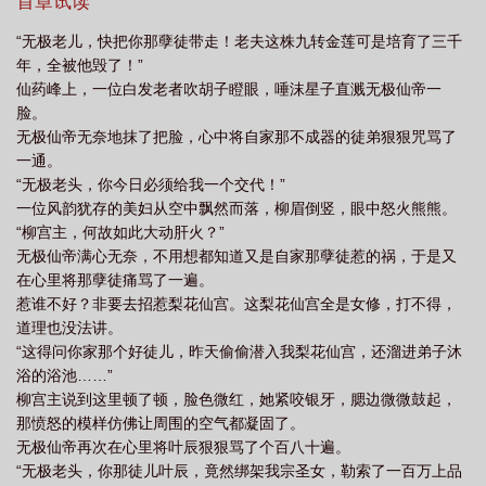
法堂弟子都绕路走。他还戏耍纨绔、绑架前来挑战的对手宗门长老
首章试读
太苟了
小师弟明明超强
却过分低调TXT
小师弟明明超强却过分低调短视
和弟子、拍卖有过节宗门弟子、挑衅世家子弟，一路惹是生非。然
“无极老儿，快把你那孽徒带走！老夫这株九转金莲可是培育了三千
而，在一次打劫中，叶辰邂逅了温柔婉约的洛倾城。两人一同冒险
频
年，全被他毁了！”
成长，逐渐成为苍兰界的强大力量。多年后，叶辰和洛倾城证道飞
仙药峰上，一位白发老者吹胡子瞪眼，唾沫星子直溅无极仙帝一
升，身份曝光，震惊仙界。祸害回来了，各宗门同时开启护宗大
脸。
阵，防止祸害趁虚而入。回归仙界的叶辰引发宗门争锋，面对神秘
无极仙帝无奈地抹了把脸，心中将自家那不成器的徒弟狠狠咒骂了
邪恶势力的崛起，叶辰与洛倾城带领仙界众人展开最终对决，成功
一通。
守护仙界和平。他们成为传奇人物，叶辰也终于明白修炼的意义，
“无极老头，你今日必须给我一个交代！”
和洛倾城一起继续守护仙界安宁，开启新的时代。
一位风韵犹存的美妇从空中飘然而落，柳眉倒竖，眼中怒火熊熊。
“柳宫主，何故如此大动肝火？”
无极仙帝满心无奈，不用想都知道又是自家那孽徒惹的祸，于是又
在心里将那孽徒痛骂了一遍。
惹谁不好？非要去招惹梨花仙宫。这梨花仙宫全是女修，打不得，
道理也没法讲。
“这得问你家那个好徒儿，昨天偷偷潜入我梨花仙宫，还溜进弟子沐
浴的浴池……”
柳宫主说到这里顿了顿，脸色微红，她紧咬银牙，腮边微微鼓起，
那愤怒的模样仿佛让周围的空气都凝固了。
无极仙帝再次在心里将叶辰狠狠骂了个百八十遍。
“无极老头，你那徒儿叶辰，竟然绑架我宗圣女，勒索了一百万上品