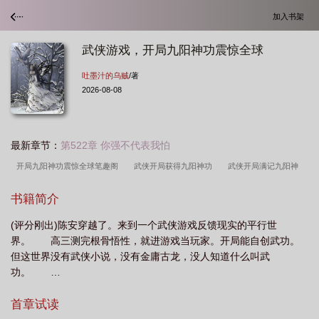
加入书架
武侠游戏，开局九阳神功震惊全球
吐墨汁的乌贼
/著
2026-08-08
最新章节：
第522章 你强不代表我怕
开局九阳神功震惊全球笔趣阁
武侠开局获得九阳神功
武侠开局满记九阳神
功
武侠开局修炼九阳神功
武侠开局九阳神功
网游武侠开局九阴九阳
武
书籍简介
侠开局九阳神功悟性逆天
开局九阳神功震惊全球TXT
武侠游戏开局九阳神功震
(评分刚出)陈安穿越了。来到一个武侠游戏反馈现实的平行世
惊全球 吐墨汁的乌贼
武侠网游开局获得九阴真经
界。 高三测完根骨悟性，就进游戏当玩家。开局能自创武功。
但这世界没有武侠小说，没有金庸古龙，没人知道什么叫武
功。 …
首章试读