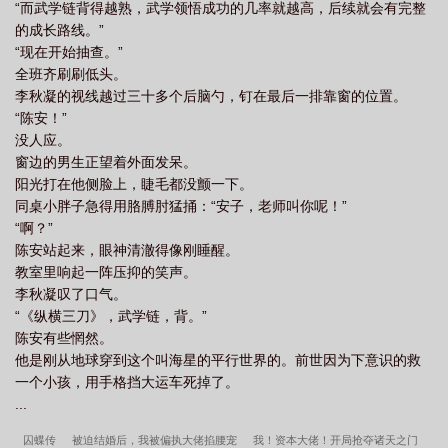
“而武学链背得越熟，武学领悟成功的几率就越高，后续就会有完整
的成长路线。”
“现在开始抽查。”
全班齐刷刷低头。
李秋凝的视线越过三十多个后脑勺，钉在最后一排靠窗的位置。
“陈安！”
没人应。
窗边的男生正望着外面发呆。
阳光打在他侧脸上，睫毛都没颤一下。
同桌小胖子急得用胳膊肘猛捅：“安子，老师叫你呢！”
“啊？”
陈安站起来，眼神清澈得像刚睡醒。
教室里响起一阵压抑的笑声。
李秋凝叹了口气。
“《纵横三刀》，武学链，背。”
陈安有些惘然。
他是刚从地球穿到这个叫海星的平行世界的。前世因为下意识的救
一个小孩，用手格挡大运车死掉了。
...
囚蝶传
被迫结婚后，我被偏执大佬掐腰宠
我！资本大佬！开局抢夺诸天之门