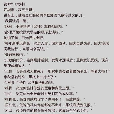
第1章《武神》
江城市，高三八班。
讲台上，戴着金丝眼镜的李秋凝语气像淬过火的刀：
“我再强调一遍。”
“绝对！不许刚进《武神》就自创武功。”
“必须严格按照武学链的顺序去演练。”
她顿了顿，目光扫过全班。
“每年新手玩家第一次进入后，因为激动、因为自以为是、因为‘我感
觉我能行’，当场自创尝试。”
“失败率95％。”
“失败的代价，轻则经脉断裂、发育永远滞后；重则意识受损、现实
里变成植物人。”
“记住，若是游戏人物死了，现实中也会跟着修为尽废，寿命大损！”
李秋凝转过身，黑板上一行大字：
五根骨·五悟性·武学链匹配原则。
“根骨，决定你筋脉修炼的宽度和内元上限。”
“悟性，决定你自创技能时系统判定的成功率。”
“根骨低，高阶的武功你学了也用不了，经脉撑爆。”
“悟性低，低阶的武功你创都创不出来，系统直接判失败。”
“所以，必须按你的根骨悟性数据，选最适合的武学链。”