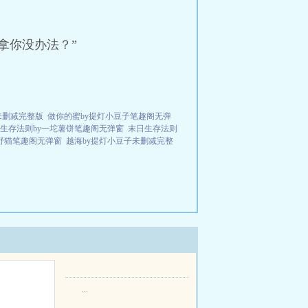
拿你没办法？”
未删减完整版
做你的蜜by提灯小豆子笔趣阁无弹
生存法则by一坨薯饼笔趣阁无弹窗
末日生存法则
野猫笔趣阁无弹窗
越海by提灯小豆子未删减完整
...