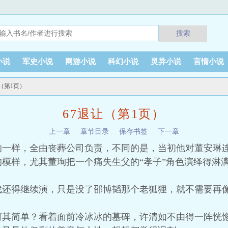
搜索
小说
军史小说
网游小说
科幻小说
灵异小说
言情小说
让（第1页）
67退让（第1页）
上一章
章节目录
保存书签
下一章
的一样，全由丧葬公司负责，不同的是，当初他对董安琳
模样，尤其董珣把一个痛失生父的“孝子”角色演绎得淋
戏还得继续演，只是没了邵博韬那个老狐狸，就不需要再
何其简单？看着面前冷冰冰的墓碑，许清如不由得一阵恍