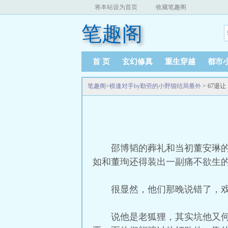
将本站设为首页
收藏笔趣阁
笔趣阁
首 页
玄幻修真
重生穿越
都市
笔趣阁
>
棋逢对手by勤劳的小野猫结局番外
> 67退
邵博韬的葬礼和当初董安琳
如和董珣还得装出一副痛不欲生的
很显然，他们那晚说错了，
说他是老狐狸，其实坑他又