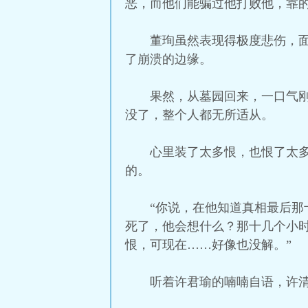
恶，而他们能骗过他打败他，靠
董珣虽然表现得极度悲伤，
了崩溃的边缘。
果然，从墓园回来，一口气
没了，整个人都无所适从。
心里装了太多恨，也恨了太
的。
“你说，在他知道真相最后
死了，他会想什么？那十几个小
恨，可现在……好像也没解。”
听着许君瑜的喃喃自语，许清