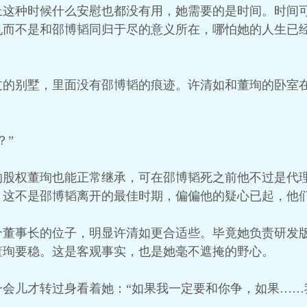
上这种时候什么安慰也都没有用，她需要的是时间。时间
仇而不是和邵博韬同归于尽的意义所在，哪怕她的人生已
过的别墅，里面没有邵博韬的痕迹。许清如和董珣的卧室
？”
的股权董珣也能正常继承，可在邵博韬死之前他不过是代
。这不是邵博韬离开的最佳时期，偏偏他的疑心已起，他
个董事长的位子，明显许清如更合适些。毕竟她负责研发
董珣要稳。这是客观事实，也是她毫不遮掩的野心。
一会儿才转过身看着她：“如果我一定要和你争，如果……