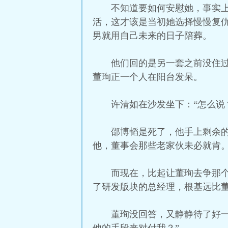
不知道要如何安慰她，事实
活，这才该是当初她选择慢慢复
男就用自己未来的日子陪葬。
他们回的是另一套之前没住
董珣正一个人在阳台发呆。
许清如在沙发坐下：“怎么说
邵博韬是死了，他手上剩余
他，董事会那些老家伙未必就肯
而现在，比起让董珣去争那
了研发版块的总经理，根基远比
董珣没回答，又静静待了好