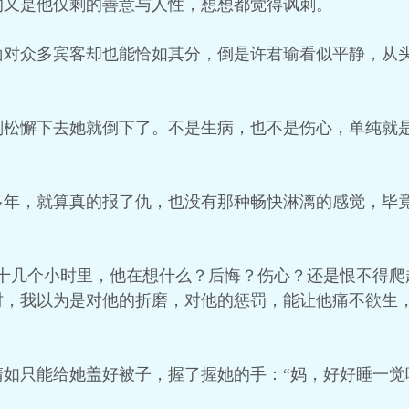
的又是他仅剩的善意与人性，想想都觉得讽刺。
面对众多宾客却也能恰如其分，倒是许君瑜看似平静，从
刚松懈下去她就倒下了。不是生病，也不是伤心，单纯就
多年，就算真的报了仇，也没有那种畅快淋漓的感觉，毕
那十几个小时里，他在想什么？后悔？伤心？还是恨不得爬
时，我以为是对他的折磨，对他的惩罚，能让他痛不欲生
如只能给她盖好被子，握了握她的手：“妈，好好睡一觉