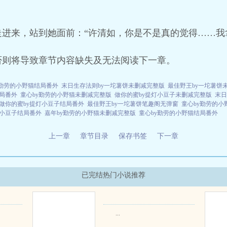
进来，站到她面前：“许清如，你是不是真的觉得……我
否则将导致章节内容缺失及无法阅读下一章。
y勤劳的小野猫结局番外
末日生存法则by一坨薯饼未删减完整版
最佳野王by一坨薯饼
局番外
童心by勤劳的小野猫未删减完整版
做你的蜜by提灯小豆子未删减完整版
末日
做你的蜜by提灯小豆子结局番外
最佳野王by一坨薯饼笔趣阁无弹窗
童心by勤劳的小
灯小豆子结局番外
嘉年by勤劳的小野猫未删减完整版
童心by勤劳的小野猫结局番外
上一章
章节目录
保存书签
下一章
已完结热门小说推荐
...