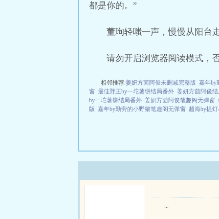
都是你的。”
董珣轻嗤一声，慢慢从阳台走
请勿开启浏览器阅读模式，
相邻推荐:
姜妍方茴阿俊未删减完整版
嘉年b
窗
最佳野王by一坨薯饼结局番外
姜妍方茴阿俊结
by一坨薯饼结局番外
姜妍方茴阿俊笔趣阁无弹窗
版
嘉年by勤劳的小野猫笔趣阁无弹窗
越海by提
...