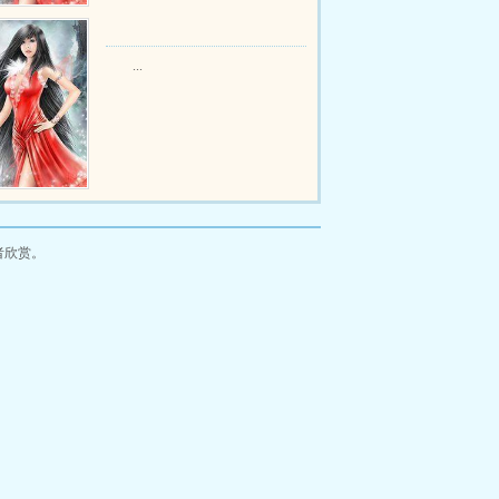
...
者欣赏。