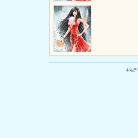
...
本站所