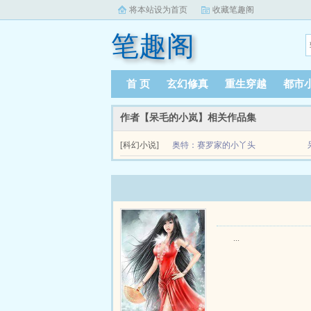
将本站设为首页
收藏笔趣阁
笔趣阁
首 页
玄幻修真
重生穿越
都市
作者【呆毛的小岚】相关作品集
[科幻小说]
奥特：赛罗家的小丫头
关于奥特赛罗家的小丫头主角名叫张秋岚，在一次
熟知的动漫世界，还有游戏世界来完成自己的目标填补
...